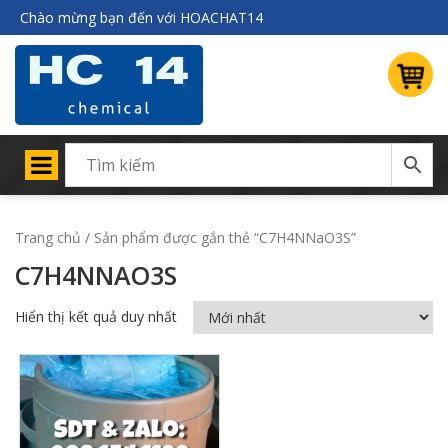
Chào mừng bạn đến với HOACHAT14
Trang chủ
/ Sản phẩm được gắn thẻ “C7H4NNaO3S”
C7H4NNAO3S
Hiển thị kết quả duy nhất