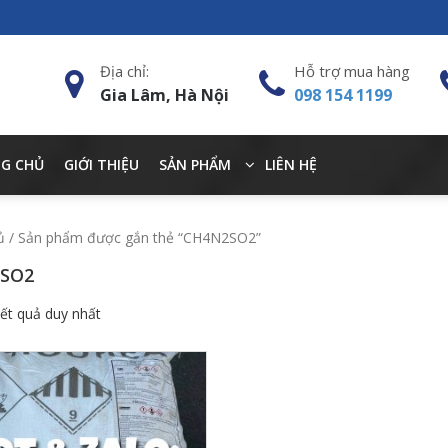
Địa chỉ:
Hỗ trợ mua hàng
Gia Lâm, Hà Nội
098 154 1199
G CHỦ
GIỚI THIỆU
SẢN PHẨM
LIÊN HỆ
ủ
/ Sản phẩm được gắn thẻ “CH4N2SO2”
SO2
kết quả duy nhất