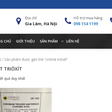
Địa chỉ:
Hỗ trợ mua hàng
Gia Lâm, Hà Nội
098 154 1199
G CHỦ
GIỚI THIỆU
SẢN PHẨM
LIÊN HỆ
ủ
/ Sản phẩm được gắn thẻ “crômit triôxít”
T TRIÔXÍT
kết quả duy nhất