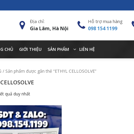
Địa chỉ:
Hỗ trợ mua hàng
Gia Lâm, Hà Nội
098 154 1199
G CHỦ
GIỚI THIỆU
SẢN PHẨM
LIÊN HỆ
ủ
/ Sản phẩm được gắn thẻ “ETHYL CELLOSOLVE”
 CELLOSOLVE
kết quả duy nhất