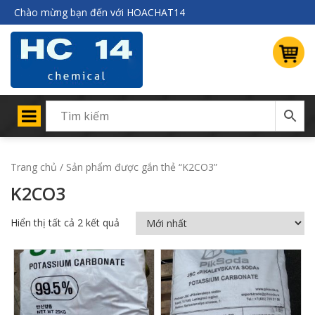
Chào mừng bạn đến với HOACHAT14
Trang chủ
/ Sản phẩm được gắn thẻ “K2CO3”
K2CO3
Hiển thị tất cả 2 kết quả