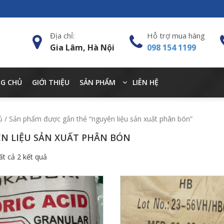
Địa chỉ:
Hỗ trợ mua hàng
Gia Lâm, Hà Nội
098 154 1199
G CHỦ
GIỚI THIỆU
SẢN PHẨM
LIÊN HỆ
ủ
/ Sản phẩm được gắn thẻ “nguyên liệu sản xuất phân bón”
N LIỆU SẢN XUẤT PHÂN BÓN
tất cả 2 kết quả