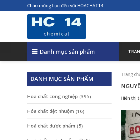
Chào mừng bạn đến với HOACHAT14
Danh mục sản phẩm
TRAN
Trang ch
DANH MỤC SẢN PHẨM
NGUYÊ
Hóa chất công nghiệp
(395)
Hiển thị 
Hóa chất dệt nhuộm
(16)
Hoá chất dược phẩm
(5)