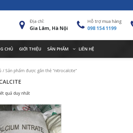
Địa chỉ:
Hỗ trợ mua hàng
Gia Lâm, Hà Nội
098 154 1199
G CHỦ
GIỚI THIỆU
SẢN PHẨM
LIÊN HỆ
ủ
/ Sản phẩm được gắn thẻ “nitrocalcite”
CALCITE
kết quả duy nhất