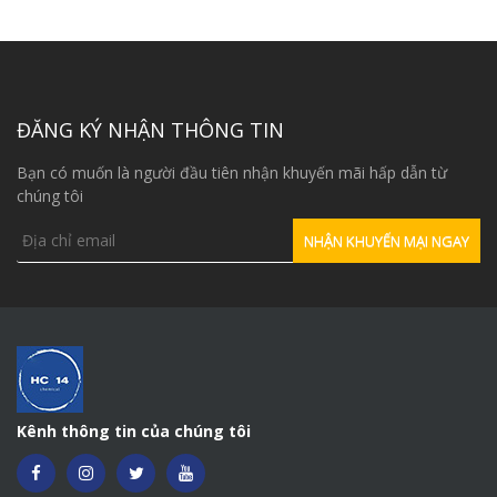
Trong ngành công nghiệp
– Kẽm stearate được sử dụng trong công nghiệp sơn để
tạo độ bóng
ĐĂNG KÝ NHẬN THÔNG TIN
– Nó được sử dụng để rửa kim loại trong các hệ thống
chế biến cao su, polyurethan và polyeste.
Bạn có muốn là người đầu tiên nhận khuyến mãi hấp dẫn từ
– Nó còn được sử dụng như tác nhân rửa khuôn trong
chúng tôi
luyện kim bột.
– Zn Stearate được dùng trong lưu hóa cao su.
– Znst được sử dụng trong nghệ thuật xòe bài
– Kẽm stearate còn được dùng như chất chống dính
ngăn không cho nguyên liệu dính vào máy móc sản xuất.
– Hóa chất này còn được dùng trong công nghiệp sơn
như một chất chống lắng.
Kênh thông tin của chúng tôi
– Được sử dụng để chà nhám trong lớp phủ gỗ.
– Nó cũng được dùng như chất xúc tác chuyển pha cho