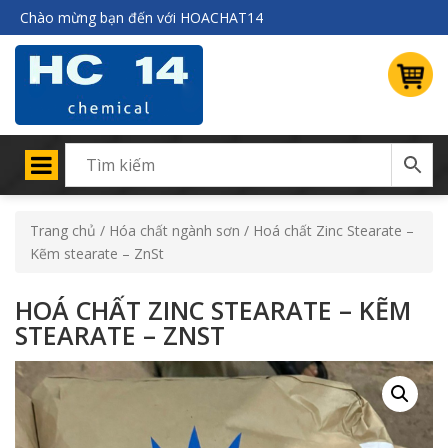
Chào mừng bạn đến với HOACHAT14
Trang chủ
/
Hóa chất ngành sơn
/ Hoá chất Zinc Stearate –
Kẽm stearate – ZnSt
HOÁ CHẤT ZINC STEARATE – KẼM
STEARATE – ZNST