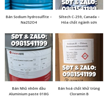
Bán Sodium hydrosulfite –
Siltech C-259, Canada –
Na2S2O4
Hóa chất ngành sơn
Tên sản phẩm: Zinc Stearate
Tên gọi khác: Kẽm đistearat, Znst, Kẽm stearate, Chất
chống lắng, Distearat kẽm, Zn Stearate
CTHH: Zn(C18H35O2)2 (C36H70O4Zn)
Quy cách: 25kg/bao
Ngoại quan: Bột màu trắng
Xuất xứ: Malaysia
Bán Nhũ nhôm dầu
Bán hoá chất khử trùng
>>> Tham khảo thêm nhiều
hóa chất công nghiệp
khác
Aluminium paste 018G
Cloramin B
tại đây <<<
2. Ứng dụng