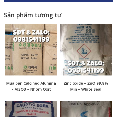
Sản phẩm tương tự
Mua bán Calcined Alumina
Zinc oxide – ZnO 99.8%
Tên sản phẩm: BENTONITE API 13A SEC 11
– Al2O3 – Nhôm Oxit
Min – White Seal
Quy cách: 25kg/bao
Xuất xứ: Ấn Độ
Ngoại quan: Bột nâu nhạt