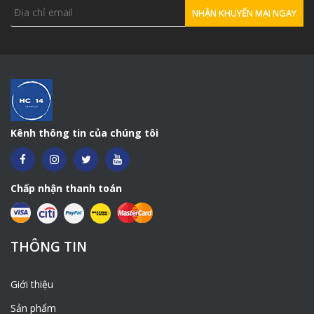
chúng tôi tự tin đủ năng lực cung cấp các loại hoá
chất theo yêu cầu của khách hàng với chất lượng
cũng như giá cả tốt nhất.
>>> Mua
BENTONITE SWELLWELL
ở đ
âu, mua
BENTONITE Ấn Độ
ở
Hà Nội <<<
Hotline:
0981541199
Zalo – Viber: 0981 541 199
Kênh thông tin của chúng tôi
Mail:
phamtrongluong260802@gmail.com
Chấp nhận thanh toán
THÔNG TIN
Giới thiệu
Sản phẩm