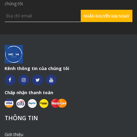
chúng tôi
>>> Mua
Polymer khoan cọc nhồi YX1616
ở đâu, mua
Polymer khoan cọc nhồi YX1616
Hà Nội <<<
Hotline:
0981541199
Zalo – Viber: 0981541199
Mail:
phamtrongluong260802@gmail.com
Kênh thông tin của chúng tôi
Chấp nhận thanh toán
THÔNG TIN
Giới thiệu