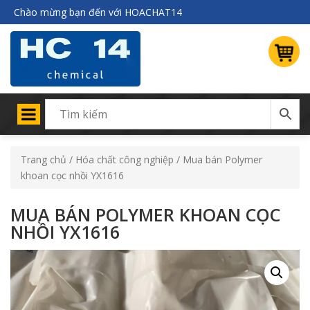
Chào mừng bạn đến với HOACHAT14
Trang chủ
/
Hóa chất công nghiệp
/ Mua bán Polymer
khoan cọc nhồi YX1616
MUA BÁN POLYMER KHOAN CỌC
NHỒI YX1616