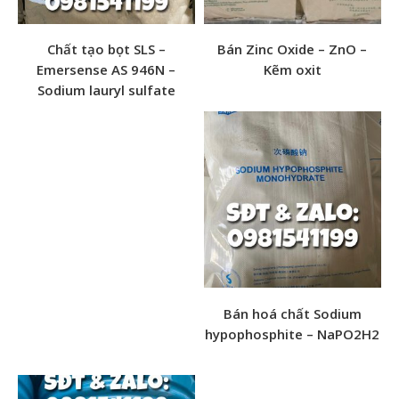
Chất tạo bọt SLS –
Bán Zinc Oxide – ZnO –
Emersense AS 946N –
Kẽm oxit
Sodium lauryl sulfate
Tên sản phẩm: Polymer khoan cọc nhồi YX1616
Hình dạng: dạng hạt tinh thể màu trắng
Xuất xứ: Trung Quốc
Bán hoá chất Sodium
Quy cách: 25kg/bao
hypophosphite – NaPO2H2
Bảo quản: Đặt sản phẩm ở nơi thông thoáng, thoáng mát
Công dụng: Là tác nhân làm sạch môi trường trong khu