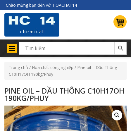
Chào mừng bạn đến với HOACHAT14
Trang chủ
/
Hóa chất công nghiệp
/ Pine oil – Dầu Thông
C10H17OH 190kg/Phuy
PINE OIL – DẦU THÔNG C10H17OH
190KG/PHUY