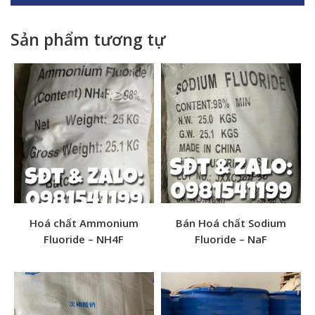
Sản phẩm tương tự
Hoá chất Ammonium
Bán Hoá chất Sodium
Tên sản phẩm: Pine oil
Fluoride – NH4F
Fluoride – NaF
Tên gọi khác: Dầu thông
CTHH: C10H17OH
Quy cách: 190kg/phuy