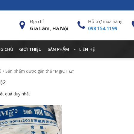
Địa chỉ:
Hỗ trợ mua hàng
Gia Lâm, Hà Nội
098 154 1199
G CHỦ
GIỚI THIỆU
SẢN PHẨM
LIÊN HỆ
ủ
/ Sản phẩm được gắn thẻ “Mg(OH)2”
)2
kết quả duy nhất