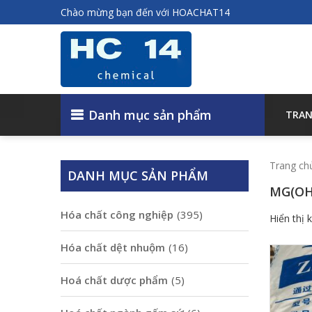
Chào mừng bạn đến với HOACHAT14
Danh mục sản phẩm
TRAN
Trang ch
DANH MỤC SẢN PHẨM
MG(OH
Hóa chất công nghiệp
(395)
Hiển thị 
Hóa chất dệt nhuộm
(16)
Hoá chất dược phẩm
(5)