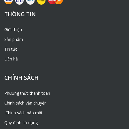
>>> Tư vấn
Magie Hydroxide – Mg(OH)2
ở đâu, tư
vấn
Magie Hydroxide – Mg(OH)2
Hà Nội <<<
THÔNG TIN
>>> Giải đáp
Magnesi hydroxide – Mg(OH)2,
hỗ trợ
tư vấn
Magnesi hydroxide – Mg(OH)2
<<<
Giới thiệu
Hotline:
0981541199
Sản phẩm
Zalo – Viber: 0981541199
Tin tức
Mail:
phamtrongluong260802@gmail.com
Liên hệ
CHÍNH SÁCH
Phương thức thanh toán
Chính sách vận chuyển
Chính sách bảo mật
Quy định sử dụng