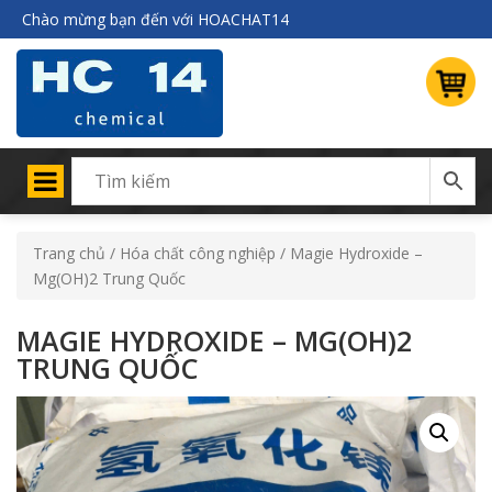
Chào mừng bạn đến với HOACHAT14
Trang chủ
/
Hóa chất công nghiệp
/ Magie Hydroxide –
Mg(OH)2 Trung Quốc
MAGIE HYDROXIDE – MG(OH)2
TRUNG QUỐC