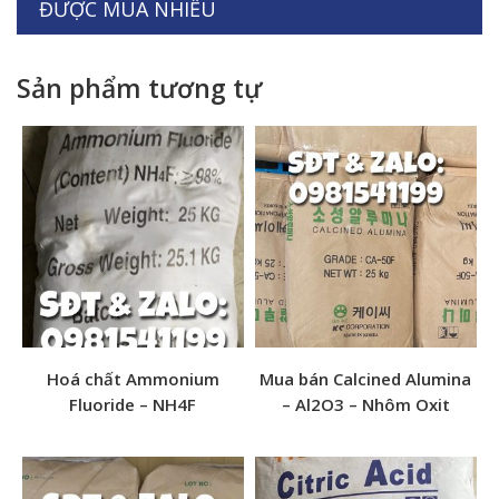
ĐƯỢC MUA NHIỀU
Sản phẩm tương tự
Hoá chất Ammonium
Mua bán Calcined Alumina
Tên sản phẩm: Sáp Paraffin 56-58
Fluoride – NH4F
– Al2O3 – Nhôm Oxit
Tên gọi khác: Sáp nến, sáp đèn cầy, sáp công nghiệp
Quy cách: 50kg/bao
Xuất xứ: Trung Quốc