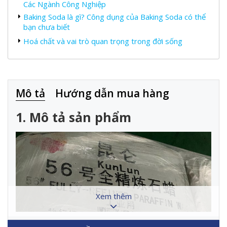
Các Ngành Công Nghiệp
Baking Soda là gì? Công dụng của Baking Soda có thể
bạn chưa biết
Hoá chất và vai trò quan trọng trong đời sống
Mô tả
Hướng dẫn mua hàng
1. Mô tả sản phẩm
Xem thêm